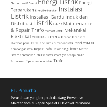
Energi Listrik
Energi
Element Aktif
Energi
Instalasi
Terbarukan
EnergiTerbarukan
Listrik
Installasi Gardu Induk dan
Listrik
Distribusi
Maintenance
LVMDB
& Repair Trafo
Mekanikal
Manfaat Listrik
Elektrikal
MODIFIKASI
Nikel
Nilai tahanan tanah ideal
Panel MVMDB
Overload panel listrik
Panel listrik rumah/industri
Repair Trafo
Rewinding Electro Motor
pembangkit listrik
Sistem pentanahan listrik industri
smart grid
tenaga nuklir
Trafo
Terbarukan
Tips keamanan listrik
PT. Pimurho
Perusahaan yang bergerak dibidang Preventive
Maintenance & Repair Spesialis Elektrikal, terutama