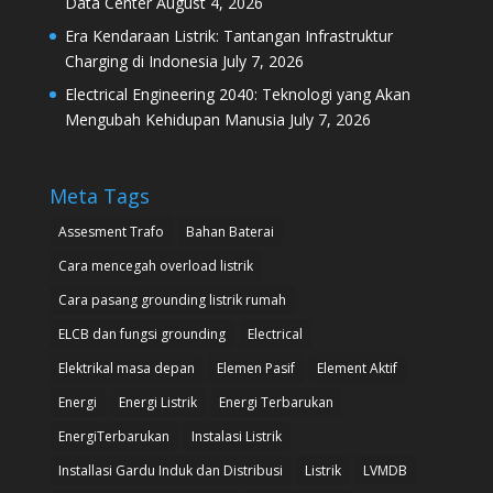
Data Center
August 4, 2026
Era Kendaraan Listrik: Tantangan Infrastruktur
Charging di Indonesia
July 7, 2026
Electrical Engineering 2040: Teknologi yang Akan
Mengubah Kehidupan Manusia
July 7, 2026
Meta Tags
Assesment Trafo
Bahan Baterai
Cara mencegah overload listrik
Cara pasang grounding listrik rumah
ELCB dan fungsi grounding
Electrical
Elektrikal masa depan
Elemen Pasif
Element Aktif
Energi
Energi Listrik
Energi Terbarukan
EnergiTerbarukan
Instalasi Listrik
Installasi Gardu Induk dan Distribusi
Listrik
LVMDB