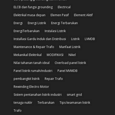
ELCB dan fungsi grounding
Electrical
Elektrikal masa depan
Elemen Pasif
Element Aktif
Energi
Energi Listrik
Energi Terbarukan
EnergiTerbarukan
Instalasi Listrik
Installasi Gardu Induk dan Distribusi
Listrik
LVMDB
Maintenance & Repair Trafo
Manfaat Listrik
Mekanikal Elektrikal
MODIFIKASI
Nikel
Nilai tahanan tanah ideal
Overload panel listrik
Panel listrik rumah/industri
Panel MVMDB
pembangkit listrik
Repair Trafo
Rewinding Electro Motor
Sistem pentanahan listrik industri
smart grid
tenaga nuklir
Terbarukan
Tips keamanan listrik
Trafo