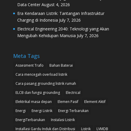
Data Center
August 4, 2026
Era Kendaraan Listrik: Tantangan Infrastruktur
Charging di Indonesia
July 7, 2026
Electrical Engineering 2040: Teknologi yang Akan
Mengubah Kehidupan Manusia
July 7, 2026
Meta Tags
Assesment Trafo
Bahan Baterai
Cara mencegah overload listrik
Cara pasang grounding listrik rumah
ELCB dan fungsi grounding
Electrical
Elektrikal masa depan
Elemen Pasif
Element Aktif
Energi
Energi Listrik
Energi Terbarukan
EnergiTerbarukan
Instalasi Listrik
Installasi Gardu Induk dan Distribusi
Listrik
LVMDB