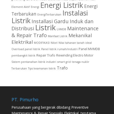
Energi Listrik
Energi
Element Aktif
Energi
Instalasi
Terbarukan
EnergiTerbarukan
Listrik
Installasi Gardu Induk dan
Listrik
Distribusi
Maintenance
LVMDB
& Repair Trafo
Mekanikal
Manfaat Listrik
Elektrikal
MODIFIKASI
Nikel
Nilai tahanan tanah ideal
Panel MVMDB
Overload panel listrik
Panel listrik rumah/industri
Repair Trafo
Rewinding Electro Motor
pembangkit listrik
Sistem pentanahan listrik industri
smart grid
tenaga nuklir
Trafo
Terbarukan
Tips keamanan listrik
PT. Pimurho
Perusahaan yang bergerak dibidang Preventive
Maintenance & Repair Spesialis Elektrikal, terutama