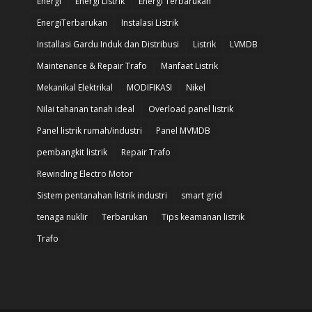
Energi
Energi Listrik
Energi Terbarukan
EnergiTerbarukan
Instalasi Listrik
Installasi Gardu Induk dan Distribusi
Listrik
LVMDB
Maintenance & Repair Trafo
Manfaat Listrik
Mekanikal Elektrikal
MODIFIKASI
Nikel
Nilai tahanan tanah ideal
Overload panel listrik
Panel listrik rumah/industri
Panel MVMDB
pembangkit listrik
Repair Trafo
Rewinding Electro Motor
Sistem pentanahan listrik industri
smart grid
tenaga nuklir
Terbarukan
Tips keamanan listrik
Trafo