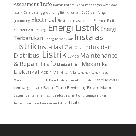
Assesment Trafo
Bahan Baterai
Cara mencegah overload
listrik
Cara pasang grounding listrik rumah
ELCB dan fungsi
Electrical
grounding
Elektrikal masa depan
Elemen Pasif
Energi Listrik
Energi
Element Aktif
Energi
Instalasi
Terbarukan
EnergiTerbarukan
Listrik
Installasi Gardu Induk dan
Listrik
Distribusi
Maintenance
LVMDB
& Repair Trafo
Mekanikal
Manfaat Listrik
Elektrikal
MODIFIKASI
Nikel
Nilai tahanan tanah ideal
Panel MVMDB
Overload panel listrik
Panel listrik rumah/industri
Repair Trafo
Rewinding Electro Motor
pembangkit listrik
Sistem pentanahan listrik industri
smart grid
tenaga nuklir
Trafo
Terbarukan
Tips keamanan listrik